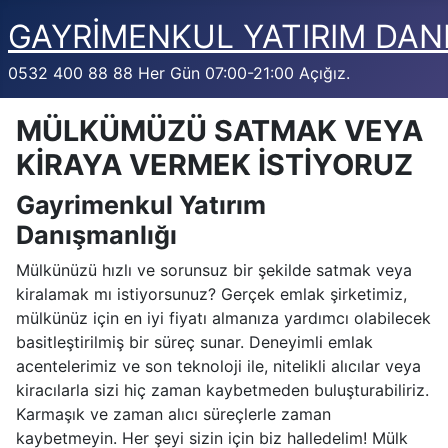
GAYRİMENKUL YATIRIM DAN
0532 400 88 88 Her Gün 07:00-21:00 Açığız.
MÜLKÜMÜZÜ SATMAK VEYA
KİRAYA VERMEK İSTİYORUZ
Gayrimenkul Yatırım
Danışmanlığı
Mülkünüzü hızlı ve sorunsuz bir şekilde satmak veya
kiralamak mı istiyorsunuz? Gerçek emlak şirketimiz,
mülkünüz için en iyi fiyatı almanıza yardımcı olabilecek
basitleştirilmiş bir süreç sunar. Deneyimli emlak
acentelerimiz ve son teknoloji ile, nitelikli alıcılar veya
kiracılarla sizi hiç zaman kaybetmeden buluşturabiliriz.
Karmaşık ve zaman alıcı süreçlerle zaman
kaybetmeyin. Her şeyi sizin için biz halledelim! Mülk