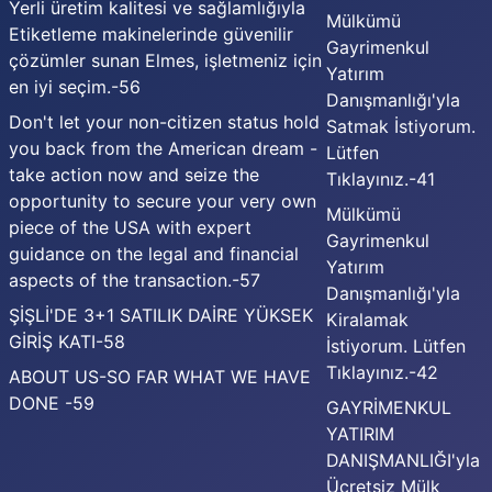
Yerli üretim kalitesi ve sağlamlığıyla
Mülkümü
Etiketleme makinelerinde güvenilir
Gayrimenkul
çözümler sunan Elmes, işletmeniz için
Yatırım
en iyi seçim.-56
Danışmanlığı'yla
Don't let your non-citizen status hold
Satmak İstiyorum.
you back from the American dream -
Lütfen
take action now and seize the
Tıklayınız.-41
opportunity to secure your very own
Mülkümü
piece of the USA with expert
Gayrimenkul
guidance on the legal and financial
Yatırım
aspects of the transaction.-57
Danışmanlığı'yla
ŞİŞLİ'DE 3+1 SATILIK DAİRE YÜKSEK
Kiralamak
GİRİŞ KATI-58
İstiyorum. Lütfen
Tıklayınız.-42
ABOUT US-SO FAR WHAT WE HAVE
DONE -59
GAYRİMENKUL
YATIRIM
DANIŞMANLIĞI'yla
Ücretsiz Mülk