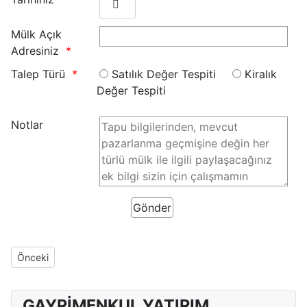
Mülk Açık
Adresiniz
Talep Türü
Satılık Değer Tespiti
Kiralık
Değer Tespiti
Notlar
Önceki makale: This is the same day when you hired your first ge
Önceki
GAYRİMENKUL YATIRIM