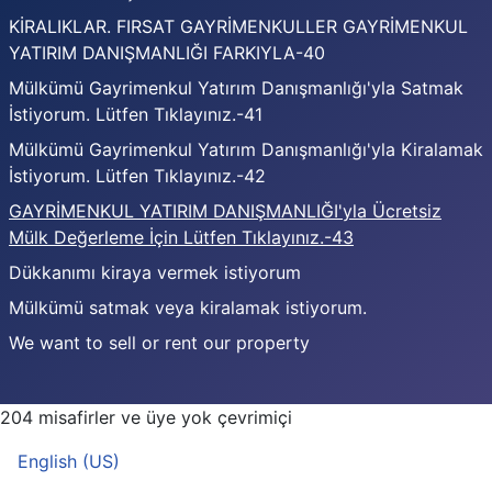
KİRALIKLAR. FIRSAT GAYRİMENKULLER GAYRİMENKUL
YATIRIM DANIŞMANLIĞI FARKIYLA-40
Mülkümü Gayrimenkul Yatırım Danışmanlığı'yla Satmak
İstiyorum. Lütfen Tıklayınız.-41
Mülkümü Gayrimenkul Yatırım Danışmanlığı'yla Kiralamak
İstiyorum. Lütfen Tıklayınız.-42
GAYRİMENKUL YATIRIM DANIŞMANLIĞI'yla Ücretsiz
Mülk Değerleme İçin Lütfen Tıklayınız.-43
Dükkanımı kiraya vermek istiyorum
Mülkümü satmak veya kiralamak istiyorum.
We want to sell or rent our property
204 misafirler ve üye yok çevrimiçi
Dilinizi seçin
English (US)