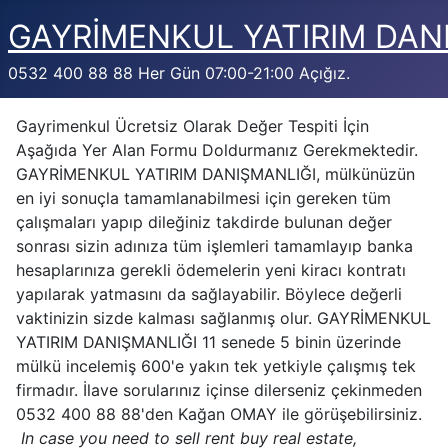
GAYRİMENKUL YATIRIM DAN
0532 400 88 88 Her Gün 07:00-21:00 Açığız.
Gayrimenkul Ücretsiz Olarak Değer Tespiti İçin
Aşağıda Yer Alan Formu Doldurmanız Gerekmektedir.
GAYRİMENKUL YATIRIM DANIŞMANLIĞI, mülkünüzün
en iyi sonuçla tamamlanabilmesi için gereken tüm
çalışmaları yapıp dileğiniz takdirde bulunan değer
sonrası sizin adınıza tüm işlemleri tamamlayıp banka
hesaplarınıza gerekli ödemelerin yeni kiracı kontratı
yapılarak yatmasını da sağlayabilir. Böylece değerli
vaktinizin sizde kalması sağlanmış olur. GAYRİMENKUL
YATIRIM DANIŞMANLIĞI 11 senede 5 binin üzerinde
mülkü incelemiş 600'e yakın tek yetkiyle çalışmış tek
firmadır. İlave sorularınız içinse dilerseniz çekinmeden
0532 400 88 88'den Kağan OMAY ile görüşebilirsiniz.
In case you need to sell rent buy real estate,