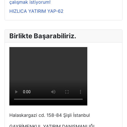
çalışmak istiyorum!
HIZLICA YATIRIM YAP-62
Birlikte Başarabiliriz.
Halaskargazi cd. 158-84 Şişli İstanbul
GAYRİMENKUL YATIRIM DANIŞMANLIĞI