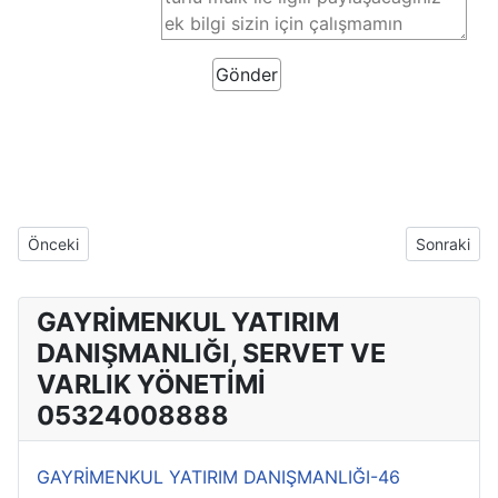
Önceki makale: Gayrimenkul Yatırım Danışmanlığı Yeni Adaylar B
Sonraki mak
Önceki
Sonraki
GAYRİMENKUL YATIRIM
DANIŞMANLIĞI, SERVET VE
VARLIK YÖNETİMİ
05324008888
GAYRİMENKUL YATIRIM DANIŞMANLIĞI-46