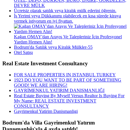
OTEL, DEPO, DÜKKAN, BÜRO, DAİRE, GÖKDELEN,
DEVRE MÜLK
Ücretsiz olarak satılık veya kiralık mülk ederini öğrenin.
İş Yerimi veya Dükkanımı olabilecek en kısa sürede kiraya
vermek istiyorum en iyi fiyattan.
Kağan OMAY'dan Arayış Ve Talepleriniz İçin Profesyonel
Yardım Hemen Alın!
Bodrum'da Satılık veya Kiralık Mülkler-55
Otel Satışı
Real Estate Investment Consultancy
FOR SALE PROPERTIES IN ISTANBUL TURKEY
1923 DO YOU WANT TO BE PART OF SOMETHING
GOOD! WE ARE HIRING!
GAYRİMENKUL YATIRIM DANIŞMANLIĞI
Real Estate Buying By Myself Versus Realtor Is Buying For
My Name: REAL ESTATE INVESTMENT
CONSULTANCY
Gayrimenkul Yatirim Danismanligi
Bodrum'da Villa Gayrimenkul Yatırım
Danışmanlığı'yla 4 ayda satıldı!