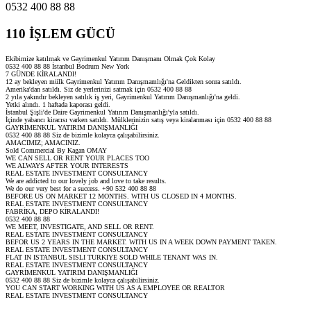
0532 400 88 88
110 İŞLEM GÜCÜ
Ekibimize katılmak ve Gayrimenkul Yatırım Danışmanı Olmak Çok Kolay
0532 400 88 88 İstanbul Bodrum New York
7 GÜNDE KİRALANDI!
12 ay bekleyen mülk Gayrimenkul Yatırım Danışmamlığı'na Geldikten sonra satıldı.
Amerika'dan satıldı. Siz de yerlerinizi satmak için 0532 400 88 88
2 yıla yakındır bekleyen satılık iş yeri, Gayrimenkul Yatırım Danışmanlığı'na geldi.
Yetki alındı. 1 haftada kaporası geldi.
İstanbul Şişli'de Daire Gayrimenkul Yatırım Danışmanlığı'yla satıldı.
İçinde yabancı kiracısı varken satıldı. Mülklerinizin satış veya kiralanması için 0532 400 88 88
GAYRİMENKUL YATIRIM DANIŞMANLIĞI
0532 400 88 88 Siz de bizimle kolayca çalışabilirsiniz.
AMACIMIZ; AMACINIZ.
Sold Commercial By Kagan OMAY
WE CAN SELL OR RENT YOUR PLACES TOO
WE ALWAYS AFTER YOUR INTERESTS
REAL ESTATE INVESTMENT CONSULTANCY
We are addicted to our lovely job and love to take results.
We do our very best for a success. +90 532 400 88 88
BEFORE US ON MARKET 12 MONTHS. WITH US CLOSED IN 4 MONTHS.
REAL ESTATE INVESTMENT CONSULTANCY
FABRİKA, DEPO KİRALANDI!
0532 400 88 88
WE MEET, INVESTIGATE, AND SELL OR RENT.
REAL ESTATE INVESTMENT CONSULTANCY
BEFOR US 2 YEARS IN THE MARKET. WITH US IN A WEEK DOWN PAYMENT TAKEN.
REAL ESTATE INVESTMENT CONSULTANCY
FLAT IN ISTANBUL SISLI TURKIYE SOLD WHILE TENANT WAS IN.
REAL ESTATE INVESTMENT CONSULTANCY
GAYRİMENKUL YATIRIM DANIŞMANLIĞI
0532 400 88 88 Siz de bizimle kolayca çalışabilirsiniz.
YOU CAN START WORKING WITH US AS A EMPLOYEE OR REALTOR
REAL ESTATE INVESTMENT CONSULTANCY