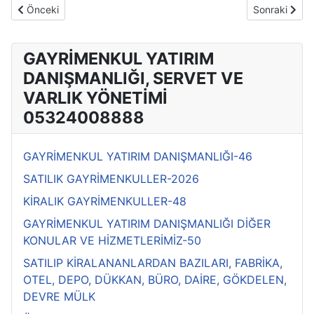
Önceki makale: 0532 400 88 88 GAYRİMENKUL YATIRIM DANI
Sonraki mak
Önceki
Sonraki
GAYRİMENKUL YATIRIM
DANIŞMANLIĞI, SERVET VE
VARLIK YÖNETİMİ
05324008888
GAYRİMENKUL YATIRIM DANIŞMANLIĞI-46
SATILIK GAYRİMENKULLER-2026
KİRALIK GAYRİMENKULLER-48
GAYRİMENKUL YATIRIM DANIŞMANLIĞI DİĞER
KONULAR VE HİZMETLERİMİZ-50
SATILIP KİRALANANLARDAN BAZILARI, FABRİKA,
OTEL, DEPO, DÜKKAN, BÜRO, DAİRE, GÖKDELEN,
DEVRE MÜLK