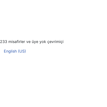
233 misafirler ve üye yok çevrimiçi
Dilinizi seçin
English (US)